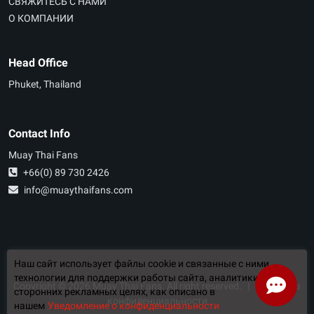
СВЯЖИТЕСЬ С НАМИ
О КОМПАНИИ
Head Office
Phuket, Thailand
Contact Info
Muay Thai Fans
+66(0) 89 730 2426
info@muaythaifans.com
Наш сайт использует файлы cookie и связанные с ними
технологии для поддержки работы сайта, аналитики и
Copyright ©
2026
Muay Thai Fans. All right reserved.
|
Политика
сторонних рекламных целях, как описано в
конфиденциальности
нашем
Уведомление о конфиденциальности